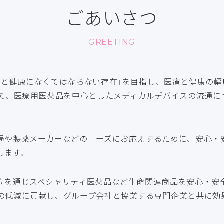
ごあいさつ
GREETING
療と健康になくてはならない存在」を⽬指し、医療と健康の
して、医療⽤医薬品を中⼼としたメディカルデバイスの流通に
局や製薬メーカーなどのニーズにお応えするために、安心・
します。
⽴を通じスペシャリティ医薬品など生命関連商品を安心・安
の低減に貢献し、グループ会社と協業する専⾨企業と共に効